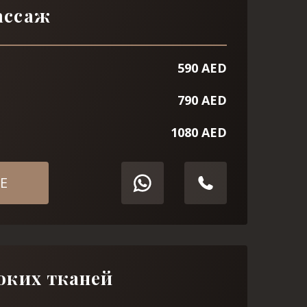
ассаж
590 AED
790 AED
1080 AED
Е
оких тканей