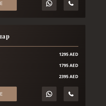
Е
пар
1295 AED
1795 AED
2395 AED
Е