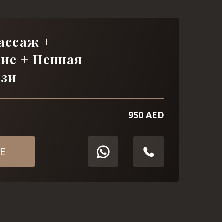
ассаж +
ие + Пенная
узи
950 AED
Е