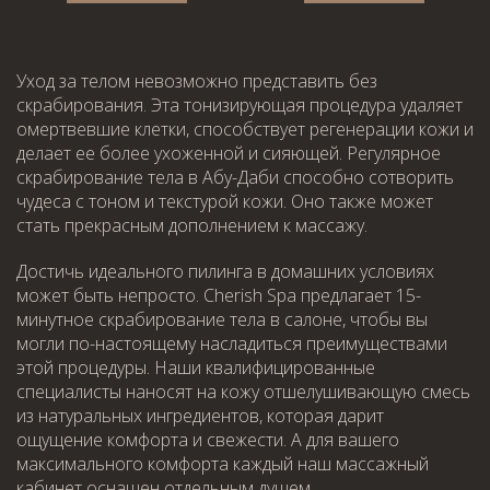
Я принимаю
Политику конфиденциальности
Я принимаю
Политику конфиденциальности
ЗАБРОНИРОВАТЬ
ЗАБРОНИРОВАТЬ
Уход за телом невозможно представить без
скрабирования. Эта тонизирующая процедура удаляет
ЗАБРОНИРОВАТЬ
омертвевшие клетки, способствует регенерации кожи и
делает ее более ухоженной и сияющей. Регулярное
скрабирование тела в Абу-Даби способно сотворить
чудеса с тоном и текстурой кожи. Оно также может
стать прекрасным дополнением к массажу.
WhatsApp
Telephone
WhatsApp
Telephone
Достичь идеального пилинга в домашних условиях
может быть непросто. Cherish Spa предлагает 15-
WhatsApp
Telephone
минутное скрабирование тела в салоне, чтобы вы
могли по-настоящему насладиться преимуществами
этой процедуры. Наши квалифицированные
специалисты наносят на кожу отшелушивающую смесь
из натуральных ингредиентов, которая дарит
ощущение комфорта и свежести. А для вашего
максимального комфорта каждый наш массажный
кабинет оснащен отдельным душем.