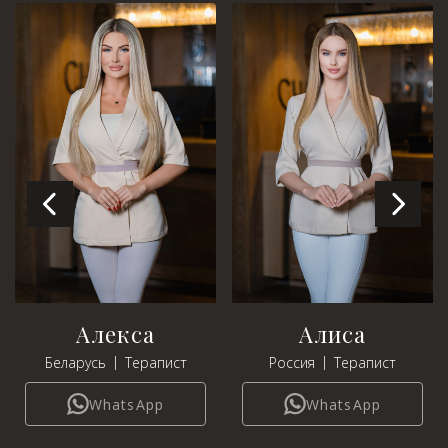
Алекса
Алиса
|
|
Беларусь
Терапист
Россия
Терапист
WhatsApp
WhatsApp
Выберите процедуру
Я принимаю
Политику конфиденциальности