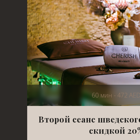
60 мин - 472 AE
Второй сеанс шведског
скидкой 20