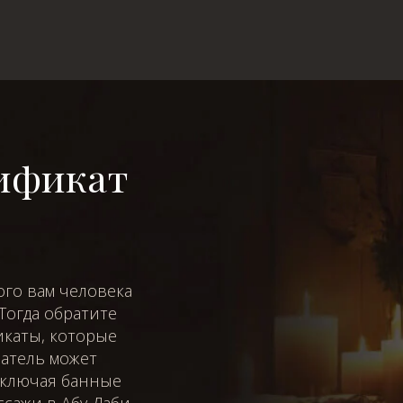
ификат
ого вам человека
Тогда обратите
каты, которые
чатель может
 включая банные