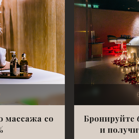
D
о массажа со
Бронируйте 
%
и получи