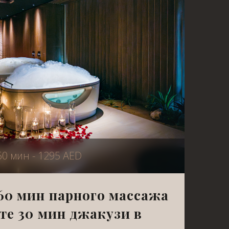
60 мин - 1295 AED
60 мин парного массажа
те 30 мин джакузи в