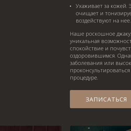
ЗАБРОНИРОВАТЬ
Ухаживает за кожей.
очищает и тонизируе
воздействуют на нее.
Наше роскошное джакуз
уникальная возможнос
WhatsApp
Telephone
спокойствие и почувс
WhatsApp
Telephone
оздоровившимся. Однако
заболевания или высок
WhatsApp
Telephone
проконсультироваться 
процедуре.
ЗАПИСАТЬСЯ