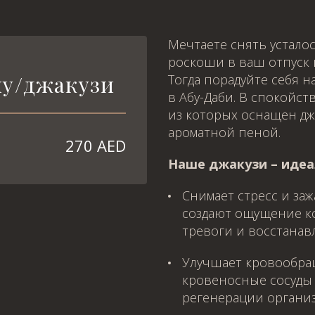
Мечтаете снять усталос
роскоши в ваш отпуск 
ну/джакузи
Тогда порадуйте себя 
в Абу-Даби. В спокойс
из которых оснащен дж
ароматной пеной.
270 AED
Наше джакузи – идеа
Снимает стресс и за
создают ощущение к
тревоги и восстанав
Я принимаю
Политику конфиденциальности
Выберите процедуру
Я принимаю
Политику конфиденциальности
Улучшает кровообра
ЗАБРОНИРОВАТЬ
кровеносные сосуды 
Я принимаю
Политику конфиденциальности
регенерации организ
ЗАБРОНИРОВАТЬ