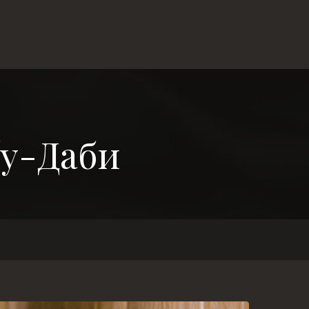
бу-Даби