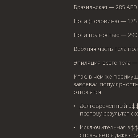
Бразильская — 285 AED
Ноги (половина) — 175
Ноги полностью — 290
WhatsApp
Telephone
WhatsApp
Telephone
Верхняя часть тела по
WhatsApp
Telephone
Эпиляция всего тела —
Итак, в чем же преимущ
завоевал популярность
относятся:
Долговременный эффе
поэтому результат со
Исключительная эфф
справляется даже с 